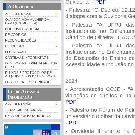
Ouvidoria" -
PDF
A Ouvidoria
- Palestra: "O Decreto 12.1
APRESENTAÇÃO
diálogos com a Ouvidoria Ge
OUVIDORIA DA MULHER DA
UFRJ (OG MULHER)
- Palestra "A UFRJ das
BOLETIM OUVIDORIA
Institucionais no Enfrent
RELATÓRIOS
Cândido de Oliveira -
CACO/
RECOMENDAÇÕES
- Palestra "A UFRJ das
PESQUISAS
Institucionais no Enfrentam
LEGISLAÇÃO
de Discussão do Ensino d
CARTILHAS INFORMATIVAS
OUVIDORIAS HOSPITALARES DA
Acessibilidade e Inclusão no
UFRJ
FLUXOS E PROTOCOLOS DE
ATENDIMENTOS DA OUVIDORIA
2024
OUVIDORIA E INTEGRIDADE
- Apresentação CCJE - "A 
Lei de Acesso à
violações de direitos e no
Informação
PDF
APRESENTAÇÃO
- Palestra no Fórum de Polí
TRANSPARÊNCIA ATIVA
universitário o olhar da Ouv
RELATÓRIOS ESTATÍSTICOS
-
PDF
- Ouvidoria Itinerante n