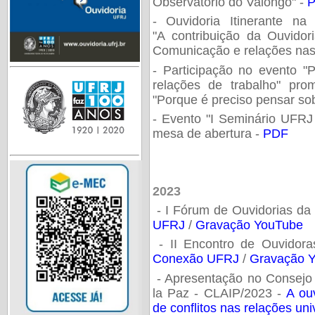
Observatório do Valongo" -
- Ouvidoria Itinerante n
"A contribuição da Ouvido
Comunicação e relações nas
- Participação no evento "
relações de trabalho" pr
"Porque é preciso pensar so
- Evento "I Seminário UFRJ
mesa de abertura -
PDF
2023
- I Fórum de Ouvidorias da
UFRJ
/
Gravação YouTube
- II Encontro de Ouvidor
Conexão UFRJ
/
Gravação 
- Apresentação no Consejo 
la Paz - CLAIP/2023 -
A ou
de conflitos nas relações un