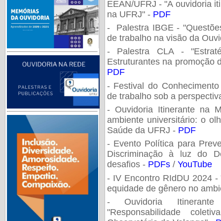
EEAN/UFRJ - "A ouvidoria it
na UFRJ" -
PDF
- Palestra IBGE - "Questõe
de trabalho na visão da Ouvi
- Palestra CLA - "Estrat
Estruturantes na promoção d
PDF
- Festival do Conhecimento -
de trabalho sob a perspectiv
- Ouvidoria Itinerante na 
ambiente universitário: o o
Saúde da UFRJ -
PDF
- Evento Política para Pre
Discriminação à luz do De
desafios -
PDFs
/
YouTube
- IV Encontro RIdDU 2024 - 
equidade de gênero no ambien
- Ouvidoria Itinerant
"Responsabilidade cole