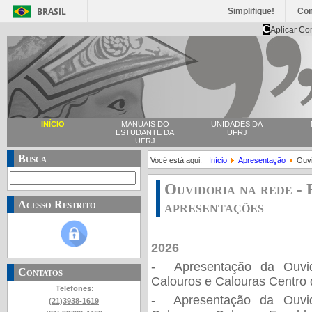
BRASIL
Simplifique!
Co
C
Aplicar Co
INÍCIO
MANUAIS DO
UNIDADES DA
ESTUDANTE DA
UFRJ
UFRJ
Busca
Você está aqui:
Início
Apresentação
Ouvi
Ouvidoria na rede - 
apresentações
Acesso Restrito
2026
- Apresentação da Ouvi
Contatos
Calouros e Calouras Centro
Telefones:
- Apresentação da Ouvi
(21)3938-1619