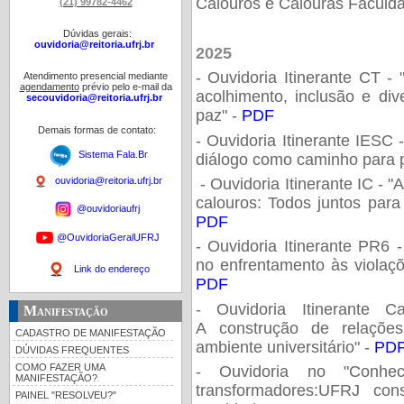
Calouros e Calouras Faculda
(21) 99782-4462
Dúvidas gerais:
ouvidoria@reitoria.ufrj.br
2025
- Ouvidoria Itinerante CT 
Atendimento presencial mediante
agendamento
prévio pelo e-mail da
acolhimento, inclusão e di
secouvidoria@reitoria.ufrj.br
paz" -
PDF
Demais formas de contato:
- Ouvidoria Itinerante IESC
Sistema Fala.B
r
diálogo como caminho para p
- Ouvidoria Itinerante IC -
ouvidoria@reitoria.ufrj.br
calouros: Todos juntos para
@ouvidoriaufrj
PDF
@OuvidoriaGeralUFRJ
- Ouvidoria Itinerante PR6 
no enfrentamento às violaçõ
Link do endereço
PDF
- Ouvidoria Itinerante 
Manifestação
A construção de relaçõ
CADASTRO DE MANIFESTAÇÃO
ambiente universitário" -
PD
DÚVIDAS FREQUENTES
COMO FAZER UMA
- Ouvidoria no "Conh
MANIFESTAÇÃO?
transformadores:UFRJ con
PAINEL "RESOLVEU?"