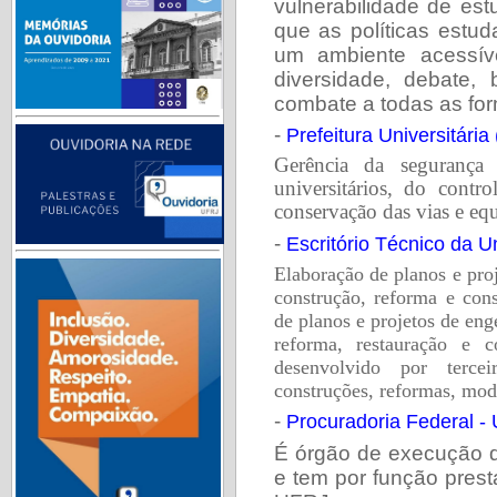
vulnerabilidade de es
que as políticas estud
um ambiente acessíve
diversidade, debate
combate a todas as for
-
Prefeitura Universitária
Gerência da segurança
universitários, do contr
conservação das vias e eq
-
Escritório Técnico da U
Elaboração de planos e proj
construção, reforma e co
de planos e projetos de enge
reforma, restauração e c
desenvolvido por terce
construções, reformas, mod
-
Procuradoria Federal -
É órgão de execução d
e tem por função presta