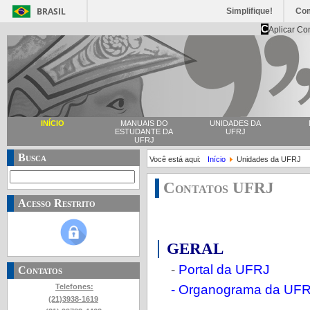
BRASIL
Simplifique!
Co
C
Aplicar Co
INÍCIO
MANUAIS DO
UNIDADES DA
ESTUDANTE DA
UFRJ
UFRJ
Busca
Você está aqui:
Início
Unidades da UFRJ
Contatos UFRJ
Acesso Restrito
GERAL
-
Portal da UFRJ
Contatos
- Organograma da UF
Telefones:
(21)3938-1619