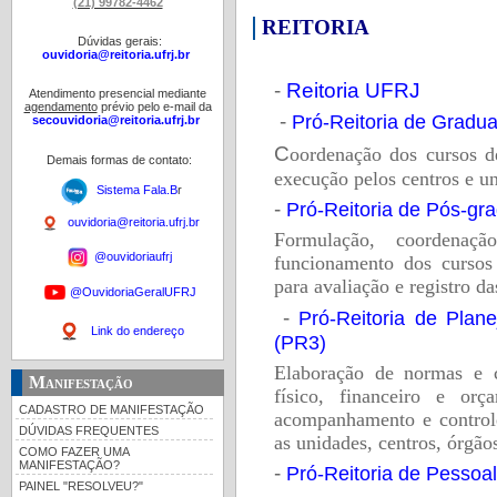
(21) 99782-4462
REITORIA
Dúvidas gerais:
ouvidoria@reitoria.ufrj.br
-
Reitoria UFRJ
Atendimento presencial mediante
agendamento
prévio pelo e-mail da
-
Pró-Reitoria de Gradu
secouvidoria@reitoria.ufrj.br
C
oordenação dos cursos d
Demais formas de contato:
execução pelos centros e un
Sistema Fala.B
r
-
Pró-Reitoria de Pós-gr
ouvidoria@reitoria.ufrj.br
F
ormulação, coordenaç
@ouvidoriaufrj
funcionamento dos curso
para avaliação e registro da
@OuvidoriaGeralUFRJ
-
Pró-Reitoria de Plan
Link do endereço
(PR3)
E
laboração de normas e c
Manifestação
físico, financeiro e orç
CADASTRO DE MANIFESTAÇÃO
acompanhamento e controle
DÚVIDAS FREQUENTES
as unidades, centros, órgão
COMO FAZER UMA
MANIFESTAÇÃO?
-
Pró-Reitoria de Pessoal
PAINEL "RESOLVEU?"