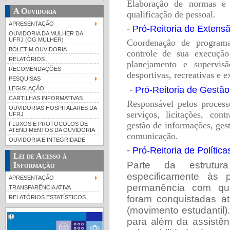
E
laboração de normas e 
A Ouvidoria
qualificação de pessoal.
APRESENTAÇÃO
-
Pró-Reitoria de Extens
OUVIDORIA DA MULHER DA
UFRJ (OG MULHER)
C
oordenação de programa
BOLETIM OUVIDORIA
controle de sua execução 
RELATÓRIOS
planejamento e supervisã
RECOMENDAÇÕES
desportivas, recreativas e e
PESQUISAS
-
Pró-Reitoria de Gestã
LEGISLAÇÃO
CARTILHAS INFORMATIVAS
Responsável pelos process
OUVIDORIAS HOSPITALARES DA
serviços, licitações, con
UFRJ
gestão de informações, ges
FLUXOS E PROTOCOLOS DE
ATENDIMENTOS DA OUVIDORIA
comunicação.
OUVIDORIA E INTEGRIDADE
-
Pró-Reitoria de Polític
Lei de Acesso à
Parte da estrutur
Informação
especificamente às p
APRESENTAÇÃO
permanência com qua
TRANSPARÊNCIA ATIVA
foram conquistadas a
RELATÓRIOS ESTATÍSTICOS
(movimento estudantil
para além da assistên