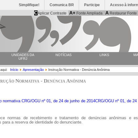
Simplifique!
Comunica BR
Participe
Acesso à infor
C
A+
A
Aplicar Contraste
Fonte Ampliada
Restaurar Fonte
UNIDADES DA
NOTÍCIAS
LINKS
MA
UFRJ
 aqui:
Início
Apresentação
Instrução Normativa - Denúncia Anônima
trução Normativa - Denúncia Anônima
ão normativa CRG/OGU nº 01, de 24 de junho de 2014CRG/OGU nº 01, de 24 
ece normas de recebimento e tratamento de denúncias anônimas e es
es para a reserva de identidade do denunciante.