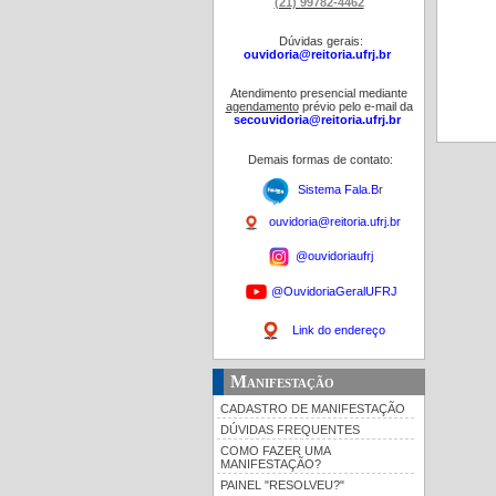
(21) 99782-4462
Dúvidas gerais:
ouvidoria@reitoria.ufrj.br
Atendimento presencial mediante
agendamento
prévio pelo e-mail da
secouvidoria@reitoria.ufrj.br
Demais formas de contato:
Sistema Fala.B
r
ouvidoria@reitoria.ufrj.br
@ouvidoriaufrj
@OuvidoriaGeralUFRJ
Link do endereço
Manifestação
CADASTRO DE MANIFESTAÇÃO
DÚVIDAS FREQUENTES
COMO FAZER UMA
MANIFESTAÇÃO?
PAINEL "RESOLVEU?"