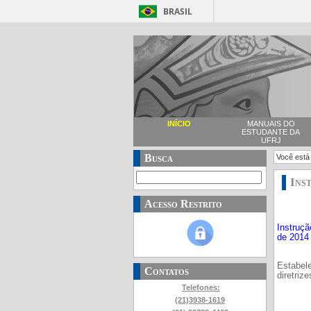
BRASIL
INÍCIO
MANUAIS DO
ESTUDANTE DA
UFRJ
Busca
Você está
Ins
Acesso Restrito
Instruç
de 2014
Estabel
Contatos
diretriz
Telefones:
(21)3938-1619