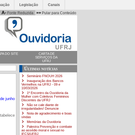
mação
Legislação
Canais
A-
»»
Fonte Reduzida
Pular para Conteúdo
PA DO SITE
CARTA DE
SERVIÇOS DA
UFRJ
Últimas notícias
Seminário FNOUH 2026
Inauguração dos Bancos
Vermelhos na UFRJ - 09 e
10/03/2026
1º Encontro da Ouvidoria da
Mulher com Coletivos Femininos
de junho
Discentes da UFRJ
Não se cale diante de
irregularidades! Denuncie
Nota de agradecimento e boas
tabelece
vindas
Memórias da Ouvidoria
Palestra Prevenção e combate
ao assédio moral e sexual no
IFCS/UFRJ