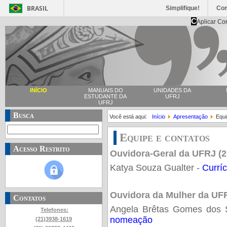
BRASIL
Simplifique!
Co
C
Aplicar Co
INÍCIO
MANUAIS DO
UNIDADES DA
ESTUDANTE DA
UFRJ
UFRJ
Busca
Você está aqui:
Início
Apresentação
Equi
Equipe e contatos
Acesso Restrito
Ouvidora-Geral da UFRJ (2
Katya Souza Gualter -
Curríc
Ouvidora da Mulher da UFR
Contatos
Angela Brêtas Gomes dos 
Telefones:
nomeação
(21)3938-1619