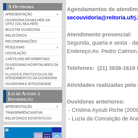
A Ouvidoria
Agendamentos de atendime
APRESENTAÇÃO
secouvidoria@reitoria.ufrj.
OUVIDORIA DA MULHER DA
UFRJ (OG MULHER)
BOLETIM OUVIDORIA
Atendimento presencial:
RELATÓRIOS
RECOMENDAÇÕES
Segunda, quarta e sexta - d
PESQUISAS
Endereço:Av. Pedro Calmon, 
LEGISLAÇÃO
CARTILHAS INFORMATIVAS
OUVIDORIAS HOSPITALARES DA
Telefones: (21) 3938-1619 
UFRJ
FLUXOS E PROTOCOLOS DE
ATENDIMENTOS DA OUVIDORIA
Atividades realizadas pela
OUVIDORIA E INTEGRIDADE
Lei de Acesso à
Informação
Ouvidoras anteriores:
APRESENTAÇÃO
- Cristina Ayoub Riche (2009
TRANSPARÊNCIA ATIVA
- Luzia da Conceição de Ara
RELATÓRIOS ESTATÍSTICOS