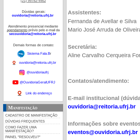
(21) 99782-4462
Assistentes:
Dúvidas gerais:
ouvidoria@reitoria.ufrj.br
Fernanda de Avellar e Silva
Atendimento presencial mediante
Mario José Arruda de Oliveir
agendamento
prévio pelo e-mail da
secouvidoria@reitoria.ufrj.br
Demais formas de contato:
Secretária:
Sistema Fala.B
r
Aline Carvalho Cerqueira F
ouvidoria@reitoria.ufrj.br
@ouvidoriaufrj
Contatos/atendimento:
@OuvidoriaGeralUFRJ
Link do endereço
E-mail institucional (dúvid
ouvidoria@reitoria.ufrj.br
Manifestação
CADASTRO DE MANIFESTAÇÃO
DÚVIDAS FREQUENTES
Informações sobre eventos
COMO FAZER UMA
MANIFESTAÇÃO?
eventos@ouvidoria.ufrj.br
PAINEL "RESOLVEU?"