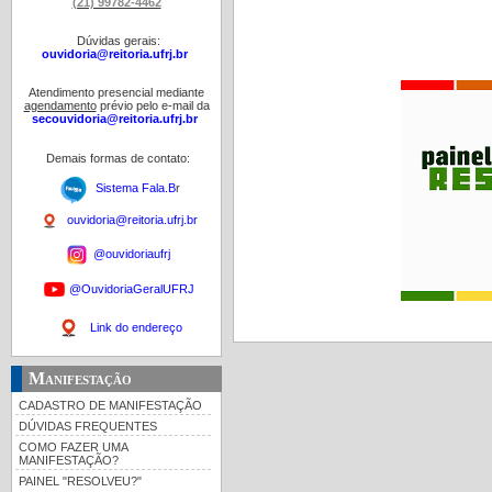
(21) 99782-4462
Dúvidas gerais:
ouvidoria@reitoria.ufrj.br
Atendimento presencial mediante
agendamento
prévio pelo e-mail da
secouvidoria@reitoria.ufrj.br
Demais formas de contato:
Sistema Fala.B
r
ouvidoria@reitoria.ufrj.br
@ouvidoriaufrj
@OuvidoriaGeralUFRJ
Link do endereço
Manifestação
CADASTRO DE MANIFESTAÇÃO
DÚVIDAS FREQUENTES
COMO FAZER UMA
MANIFESTAÇÃO?
PAINEL "RESOLVEU?"