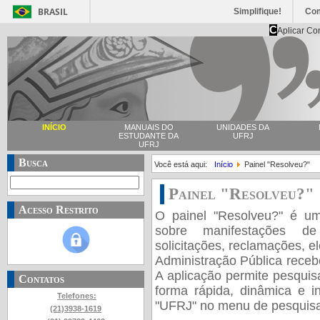
BRASIL
Simplifique!
Co
C
Aplicar Co
INÍCIO
MANUAIS DO
UNIDADES DA
ESTUDANTE DA
UFRJ
UFRJ
Busca
Você está aqui:
Início
Painel "Resolveu?"
Painel "Resolveu?"
Acesso Restrito
O painel "Resolveu?" é u
sobre manifestações de 
solicitações, reclamações, e
Administração Pública receb
A aplicação permite pesquis
Contatos
forma rápida, dinâmica e in
Telefones:
"UFRJ" no menu de pesquisa
(21)3938-1619