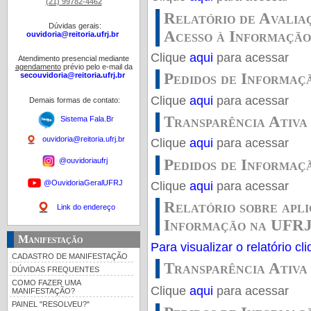
(21) 99782-4462
Relatório de Avaliaç
Dúvidas gerais:
Acesso à Informação
ouvidoria@reitoria.ufrj.br
Clique
aqui
para acessar
Atendimento presencial mediante
agendamento
prévio pelo e-mail da
Pedidos de Informaç
secouvidoria@reitoria.ufrj.br
Clique
aqui
para acessar
Demais formas de contato:
Transparência Ativa
Sistema Fala.B
r
ouvidoria@reitoria.ufrj.br
Clique
aqui
para acessar
Pedidos de Informaçã
@ouvidoriaufrj
@OuvidoriaGeralUFRJ
Clique
aqui
para acessar
Relatório sobre apli
Link do endereço
Informação na UFRJ
Manifestação
Para visualizar o relatório cli
CADASTRO DE MANIFESTAÇÃO
Transparência Ativa 
DÚVIDAS FREQUENTES
COMO FAZER UMA
Clique
aqui
para acessar
MANIFESTAÇÃO?
PAINEL "RESOLVEU?"