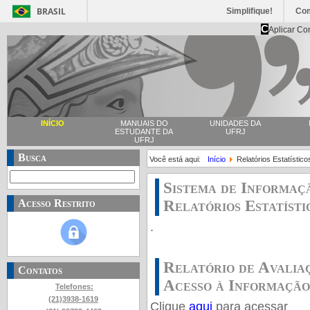
BRASIL
Simplifique!
Co
C
Aplicar Co
INÍCIO
MANUAIS DO
UNIDADES DA
ESTUDANTE DA
UFRJ
UFRJ
Busca
Você está aqui:
Início
Relatórios Estatístico
Sistema de Informaç
Relatórios Estatísti
Acesso Restrito
.
Relatório de Avaliaç
Contatos
Acesso à Informação
Telefones:
(21)3938-1619
Clique
aqui
para acessar