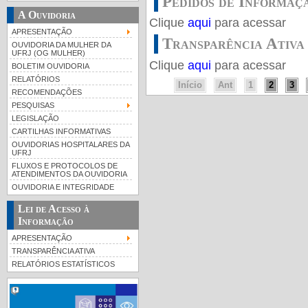
Pedidos de Informaç
A Ouvidoria
Clique
aqui
para acessar
APRESENTAÇÃO
Transparência Ativa
OUVIDORIA DA MULHER DA
UFRJ (OG MULHER)
Clique
aqui
para acessar
BOLETIM OUVIDORIA
RELATÓRIOS
Início
Ant
1
2
3
RECOMENDAÇÕES
PESQUISAS
LEGISLAÇÃO
CARTILHAS INFORMATIVAS
OUVIDORIAS HOSPITALARES DA
UFRJ
FLUXOS E PROTOCOLOS DE
ATENDIMENTOS DA OUVIDORIA
OUVIDORIA E INTEGRIDADE
Lei de Acesso à
Informação
APRESENTAÇÃO
TRANSPARÊNCIA ATIVA
RELATÓRIOS ESTATÍSTICOS