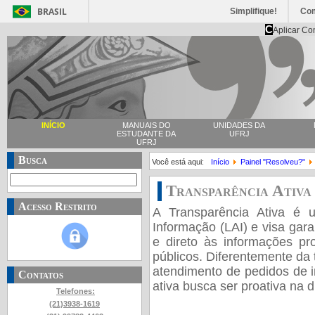
BRASIL
Simplifique!
Co
C
Aplicar Co
INÍCIO
MANUAIS DO
UNIDADES DA
ESTUDANTE DA
UFRJ
UFRJ
Busca
Você está aqui:
Início
Painel "Resolveu?"
Transparência Ativa
Acesso Restrito
A Transparência Ativa é 
Informação (LAI) e visa gara
e direto às informações pr
públicos.
Diferentemente da 
atendimento de pedidos de i
Contatos
ativa busca ser proativa na 
Telefones:
(21)3938-1619