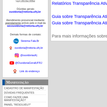
(21) 99782-4462
Relatórios Transparência At
Dúvidas gerais:
ouvidoria@reitoria.ufrj.br
Guia sobre Transparência At
Atendimento presencial mediante
Guia sobre Transparência At
agendamento
prévio pelo e-mail da
secouvidoria@reitoria.ufrj.br
Demais formas de contato:
Para mais informações sobre
Sistema Fala.B
r
ouvidoria@reitoria.ufrj.br
@ouvidoriaufrj
@OuvidoriaGeralUFRJ
Link do endereço
Manifestação
CADASTRO DE MANIFESTAÇÃO
DÚVIDAS FREQUENTES
COMO FAZER UMA
MANIFESTAÇÃO?
PAINEL "RESOLVEU?"