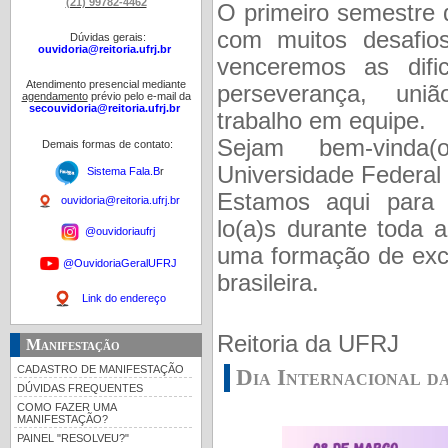
(21) 99782-4462
O primeiro semestre 
com muitos desafi
Dúvidas gerais:
ouvidoria@reitoria.ufrj.br
venceremos as dif
Atendimento presencial mediante
perseverança, un
agendamento
prévio pelo e-mail da
secouvidoria@reitoria.ufrj.br
trabalho em equipe.
Sejam bem-vinda(
Demais formas de contato:
Universidade Federal 
Sistema Fala.B
r
Estamos aqui para 
ouvidoria@reitoria.ufrj.br
lo(a)s durante toda a
@ouvidoriaufrj
uma formação de exce
@OuvidoriaGeralUFRJ
brasileira.
Link do endereço
Reitoria da UFRJ
Manifestação
CADASTRO DE MANIFESTAÇÃO
Dia Internacional d
DÚVIDAS FREQUENTES
COMO FAZER UMA
MANIFESTAÇÃO?
PAINEL "RESOLVEU?"