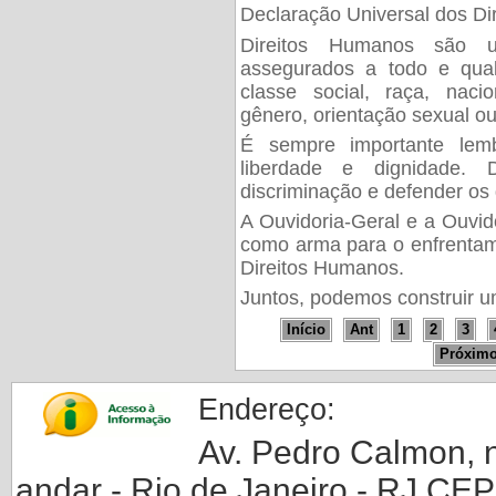
Declaração Universal dos Di
Direitos Humanos são u
assegurados a todo e qua
classe social, raça, nacion
gênero, orientação sexual ou
É sempre importante lem
liberdade e dignidade.
discriminação e defender os 
A Ouvidoria-Geral e a Ouvi
como arma para o enfrentame
Direitos Humanos.
Juntos, podemos construir u
Início
Ant
1
2
3
Próxim
Endereço:
Av. Pedro Calmon, nº
andar - Rio de Janeiro - RJ CE