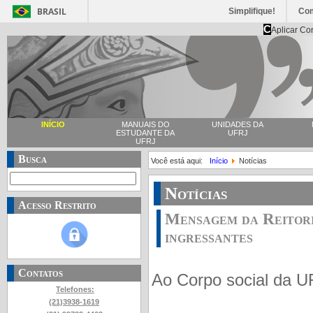
BRASIL
Simplifique!
Co
C
Aplicar Co
INÍCIO
MANUAIS DO
UNIDADES DA
ESTUDANTE DA
UFRJ
UFRJ
Busca
Você está aqui:
Início
Notícias
Notícias
Acesso Restrito
Mensagem da Reitor
ingressantes
Contatos
Ao Corpo social da U
Telefones:
(21)3938-1619